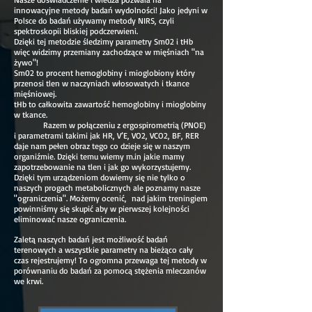
innowacyjne metody badań wydolności! Jako jedyni w
Polsce do badań używamy metody NIRS, czyli
spektroskopii bliskiej podczerwieni.
Dzięki tej metodzie śledzimy parametry Sm02 i tHb
więc widzimy przemiany zachodzące w mięśniach "na
żywo"!
Sm02 to procent hemoglobiny i mioglobiony który
przenosi tlen w naczyniach włosowatych i tkance
mięśniowej.
tHb to całkowita zawartość hemoglobiny i mioglobiny
w tkance.
Razem w połączeniu z ergospirometrią (PNOE)
i parametrami takimi jak HR, V’E, VO2, VCO2, BF, RER
daje nam pełen obraz tego co dzieje się w naszym
organiźmie. Dzięki temu wiemy m.in jakie mamy
zapotrzebowanie na tlen i jak go wykorzystujemy.
Dzięki tym urządzeniom dowiemy się nie tylko o
naszych progach metabolicznych ale poznamy nasze
"ograniczenia". Możemy ocenić, nad jakim treningiem
powinniśmy się skupić aby w pierwszej kolejności
eliminować nasze ograniczenia.
Zaletą naszych badań jest możliwość badań
terenowych a wszystkie parametry na bieżąco cały
czas rejestrujemy! To ogromna przewaga tej metody w
porównaniu do badań za pomocą stężenia mleczanów
we krwi.